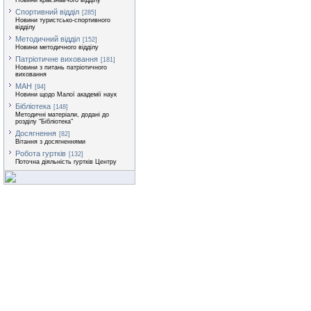
Новини краєзнавчого відділу
Спортивний відділ
[285]
Новини туристсько-спортивного
відділу
Методичний відділ
[152]
Новини методичного відділу
Патріотичне виховання
[181]
Новини з питань патріотичного
виховання
МАН
[94]
Новини щодо Малої академії наук
Бібліотека
[148]
Методичні матеріали, додані до
розділу "Бібліотека"
Досягнення
[82]
Вітання з досягненнями
Робота гуртків
[132]
Поточна діяльність гуртків Центру