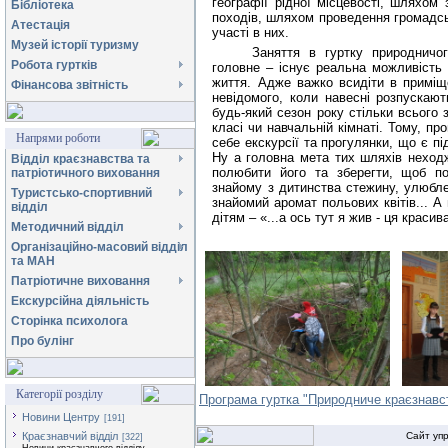
географії рідної місцевості, шляхом 
Бібліотека
походів, шляхом проведення
громадсь
Атестація
участі в них.
Музей історії туризму
Заняття в гуртку природничо
Робота гуртків
головне – існує реальна можливість
життя. Адже важко всидіти в приміще
Фінансова звітність
невідомого, коли навесні розпускаю
будь-який сезон року стільки всьог
класі чи навчальній кімнаті. Тому, п
Напрями роботи
себе екскурсії та прогулянки, що є п
Ну а головна мета тих шляхів неходж
Відділ краєзнавства та
полюбити його та зберегти, щоб по
патріотичного виховання
знайому з дитинства стежину, улюбле
Туристсько-спортивний
знайомий аромат польових квітів... А
відділ
дітям – «...а ось тут я жив - ця краси
Методичний відділ
Організаційно-масовий відділ
та МАН
Патріотичне виховання
Екскурсійна діяльність
Сторінка психолога
Про булінг
Категорії розділу
Програма гуртка "Природниче краєзнавс
Новини Центру
[191]
Краєзнавчий відділ
Сайт уп
[322]