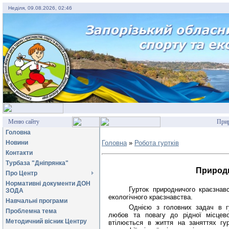
Неділя, 09.08.2026, 02:46
Меню сайту
Прир
Головна
Новини
Головна
»
Робота гуртків
Контакти
Турбаза "Дніпрянка"
Природн
Про Центр
Нормативні документи ДОН
Гурток природничого краєзнав
ЗОДА
екологічного краєзнавства.
Навчальні програми
Однією з головних задач в г
Проблемна тема
любов та повагу до рідної місцев
Методичний вісник Центру
втілюється в життя на заняттях гу