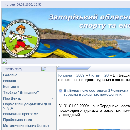
Четвер, 06.08.2026, 12:53
Меню сайту
Головна
Головна
»
2009
»
Лютий
»
28
» В г.Бердя
технике пешеходного туризма в закрыт
Новини
Контакти
В г.Бердянске состоялся 2 Чемпиона
Турбаза "Дніпрянка"
туризма в закрытых помещениях
Про Центр
Нормативні документи ДОН
31.01-01.02.2009г. в г.Бердянске с
ЗОДА
пешеходного туризма в закрытых по
Навчальні програми
учреждений
Проблемна тема
Методичний вісник Центру