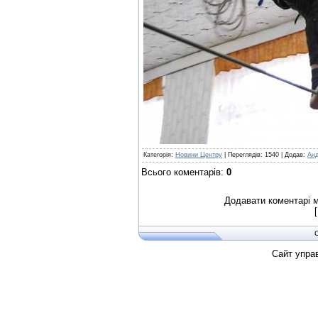
Категорія
:
Новини Центру
|
Переглядів
:
1540
|
Додав
:
Ан
Всього коментарів
:
0
Додавати коментарі м
Сайт упра