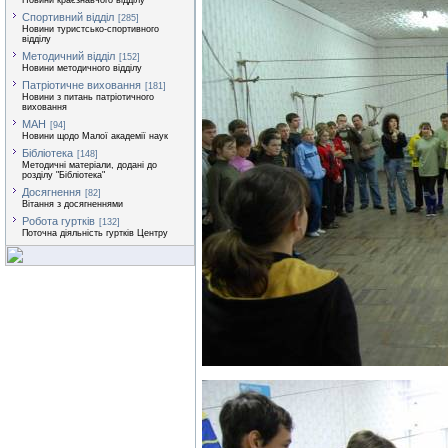
Новини краєзнавчого відділу
Спортивний відділ
[285]
Новини туристсько-спортивного
відділу
Методичний відділ
[152]
Новини методичного відділу
Патріотичне виховання
[181]
Новини з питань патріотичного
виховання
МАН
[94]
Новини щодо Малої академії наук
Бібліотека
[148]
Методичні матеріали, додані до
розділу "Бібліотека"
Досягнення
[82]
Вітання з досягненнями
Робота гуртків
[132]
Поточна діяльність гуртків Центру