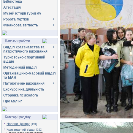
Бібліотека
Атестація
Музей історії туризму
Робота гуртків
Фінансова звітність
Напрями роботи
Відділ краєзнавства та
патріотичного виховання
Туристсько-спортивний
відділ
Методичний відділ
Організаційно-масовий відділ
та МАН
Патріотичне виховання
Екскурсійна діяльність
Сторінка психолога
Про булінг
Категорії розділу
Новини Центру
[191]
Краєзнавчий відділ
[322]