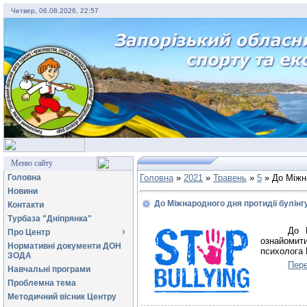
Четвер, 06.08.2026, 22:57
Меню сайту
Головна
Головна
»
2021
»
Травень
»
5
» До Міжна
Новини
До Міжнародного дня протидії булінг
Контакти
Турбаза "Дніпрянка"
До 
Про Центр
ознайоми
Нормативні документи ДОН
психолога 
ЗОДА
Пере
Навчальні програми
Проблемна тема
Методичний вісник Центру