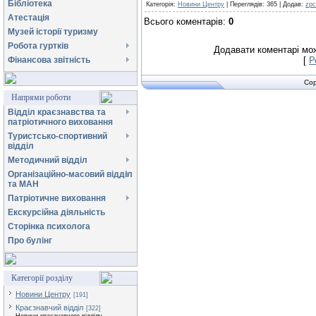
Бібліотека
Категорія
:
Новини Центру
|
Переглядів
:
365
|
Додав
:
zpc
Атестація
Всього коментарів
:
0
Музей історії туризму
Робота гуртків
Додавати коментарі мож
Фінансова звітність
[
Р
Cop
Напрями роботи
Відділ краєзнавства та
патріотичного виховання
Туристсько-спортивний
відділ
Методичний відділ
Організаційно-масовий відділ
та МАН
Патріотичне виховання
Екскурсійна діяльність
Сторінка психолога
Про булінг
Категорії розділу
Новини Центру
[191]
Краєзнавчий відділ
[322]