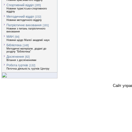
Новини краєзнавчого відділу
Спортивний відділ
[285]
Новини туристсько-спортивного
відділу
Методичний відділ
[152]
Новини методичного відділу
Патріотичне виховання
[181]
Новини з питань патріотичного
виховання
МАН
[94]
Новини щодо Малої академії наук
Бібліотека
[148]
Методичні матеріали, додані до
розділу "Бібліотека"
Досягнення
[82]
Вітання з досягненнями
Робота гуртків
[132]
Поточна діяльність гуртків Центру
Сайт упра