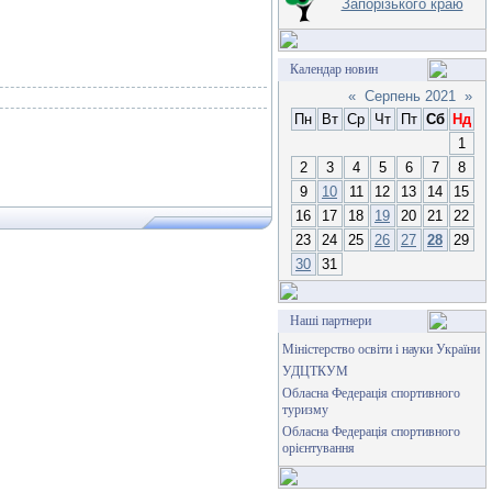
Запорізького краю
Календар новин
«
Серпень 2021
»
Пн
Вт
Ср
Чт
Пт
Сб
Нд
1
2
3
4
5
6
7
8
9
10
11
12
13
14
15
16
17
18
19
20
21
22
23
24
25
26
27
28
29
30
31
Наші партнери
Міністерство освіти і науки України
УДЦТКУМ
Обласна Федерація спортивного
туризму
Обласна Федерація спортивного
орієнтування