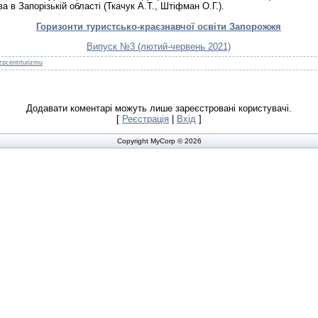
ва в Запорізькій області (Ткачук А.Т., Штіфман О.Г.).
Горизонти туристсько-краєзнавчої освіти Запорожжя
Випуск №3 (лютий-червень 2021)
zpcentrturizmu
Додавати коментарі можуть лише зареєстровані користувачі.
[
Реєстрація
|
Вхід
]
Copyright MyCorp © 2026