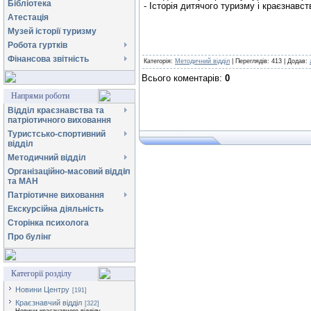
Бібліотека
- Історія дитячого туризму і краєзнавст
Атестація
Музей історії туризму
Робота гуртків
Фінансова звітність
Категорія
:
Методичний відділ
|
Переглядів
:
413
|
Додав
:
Всього коментарів
:
0
Напрями роботи
Відділ краєзнавства та
патріотичного виховання
Туристсько-спортивний
відділ
Методичний відділ
Організаційно-масовий відділ
та МАН
Патріотичне виховання
Екскурсійна діяльність
Сторінка психолога
Про булінг
Категорії розділу
Новини Центру
[191]
Краєзнавчий відділ
[322]