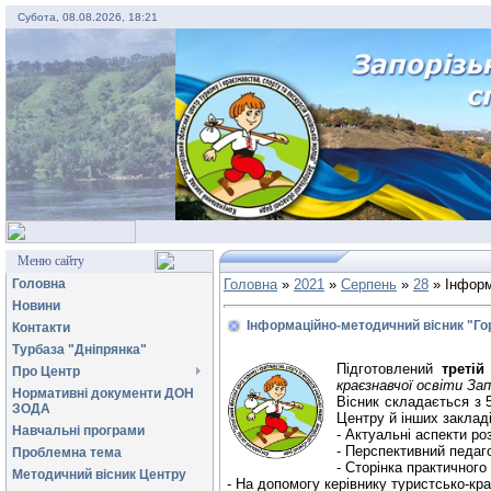
Субота, 08.08.2026, 18:21
Меню сайту
Головна
Головна
»
2021
»
Серпень
»
28
» Інформ
Новини
Інформаційно-методичний вісник "Го
Контакти
Турбаза "Дніпрянка"
Підготовлений
третій
Про Центр
краєзнавчої освіти За
Нормативні документи ДОН
Вісник складається з 
ЗОДА
Центру й інших закладі
Навчальні програми
- Актуальні аспекти ро
- Перспективний педаго
Проблемна тема
- Сторінка практичного 
Методичний вісник Центру
- На допомогу керівнику туристсько-кр