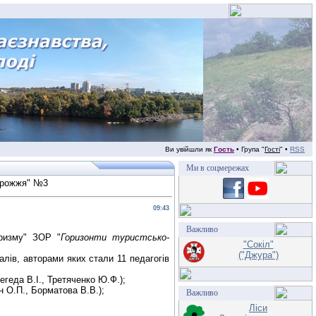
Ви увійшли як
Гость
• Група "
Гості
" •
RSS
Ми в соцмережах
порожжя" №3
09:43
Важливо
уризму" ЗОР "
Горизонти туристсько-
"Сокіл"
("Джура")
алів, авторами яких стали 11 педагогів
егеда В.І., Третяченко Ю.Ф.);
н О.П., Борматова В.В.);
Важливо
Ліси