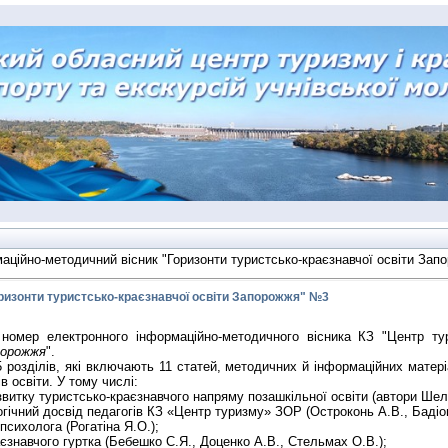
аційно-методичний вісник "Горизонти туристсько-краєзнавчої освіти За
ризонти туристсько-краєзнавчої освіти Запорожжя" №3
номер електронного інформаційно-методичного вісника КЗ "Центр т
порожжя
".
5 розділів, які включають 11 статей, методичних й інформаційних матері
в освіти. У тому числі:
звитку туристсько-краєзнавчого напряму позашкільної освіти (автори Шел
гічний досвід педагогів КЗ «Центр туризму» ЗОР (Остроконь А.В., Бадіо
психолога (Рогатіна Я.О.);
аєзнавчого гуртка (Бебешко С.Я., Доценко А.В., Стельмах О.В.);