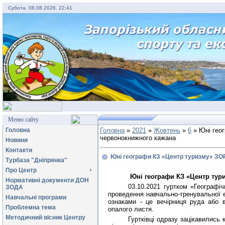
Субота, 08.08.2026, 22:41
Меню сайту
Головна
Головна
»
2021
»
Жовтень
»
6
» Юні гео
червонокнижного кажана
Новини
Контакти
Юні географи КЗ «Центр туризму» ЗО
Турбаза "Дніпрянка"
Про Центр
Юні географи КЗ «Центр тур
Нормативні документи ДОН
03.10.2021 гуртком «Географіч
ЗОДА
проведення навчально-тренувальної е
Навчальні програми
ознаками - це вечірниця руда або в
Проблемна тема
опалого листя.
Методичний вісник Центру
Гуртківці одразу зацікавились 