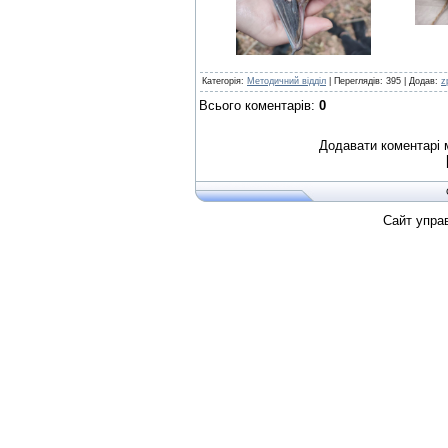
Категорія
:
Методичний відділ
|
Переглядів
:
395
|
Додав
:
z
Всього коментарів
:
0
Додавати коментарі 
Сайт упра