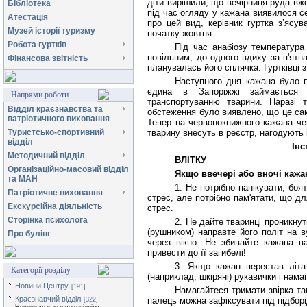
діти вирішили, що вечірниця руда вж
Бібліотека
під час огляду у кажана виявилося с
Атестація
про цей вид, керівник гуртка з’ясу
Музей історії туризму
початку жовтня.
Робота гуртків
Під час анабіозу температура
повільним, до одного вдиху за п'ятн
Фінансова звітність
планувалась його сплячка. Гуртківці з
Наступного дня кажана було п
єдина в Запоріжжі займається 
Напрями роботи
транспортуванню тварини. Наразі 
Відділ краєзнавства та
обстеження було виявлено, що це саме
патріотичного виховання
Тепер на червонокнижного кажана чек
Туристсько-спортивний
тварину внесуть в реєстр, нагодують 
відділ
Інс
Методичний відділ
ВЛІТКУ
Організаційно-масовий відділ
Якщо ввечері або вночі кажан
та МАН
1. Не потрібно панікувати, бо
Патріотичне виховання
стрес, але потрібно пам'ятати, що д
Екскурсійна діяльність
стрес.
Сторінка психолога
2. Не дайте тваринці проникнут
(рушником) направте його політ на 
Про булінг
через вікно. Не збивайте кажана 
привести до її загибелі!
3. Якщо кажан перестав літат
Категорії розділу
(наприклад, шкіряні) рукавички і нама
Новини Центру
[191]
Намагайтеся тримати звірка та
Краєзнавчий відділ
палець можна зафіксувати під підборі
[322]