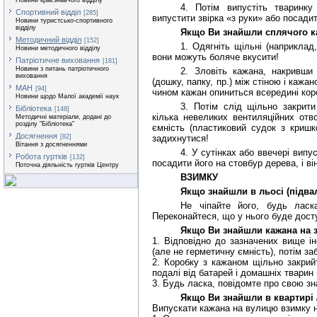
Новини краєзнавчого відділу
4. Потім випустіть тваринк
Спортивний відділ
[285]
випустити звірка «з руки» або посади
Новини туристсько-спортивного
відділу
Якщо Ви знайшли сплячого к
Методичний відділ
[152]
1. Одягніть щільні (наприклад,
Новини методичного відділу
вони можуть боляче вкусити!
Патріотичне виховання
[181]
Новини з питань патріотичного
2. Зловіть кажана, накривши
виховання
(дошку, папку, пр.) між стіною і кажа
МАН
[94]
чином кажан опиниться всередині кор
Новини щодо Малої академії наук
3. Потім слід щільно закрит
Бібліотека
[148]
кілька невеликих вентиляційних отв
Методичні матеріали, додані до
розділу "Бібліотека"
ємність (пластиковий судок з кришк
Досягнення
[82]
задихнутися!
Вітання з досягненнями
4. У сутінках або ввечері вип
Робота гуртків
[132]
посадити його на стовбур дерева, і ві
Поточна діяльність гуртків Центру
ВЗИМКУ
Якщо знайшли в льосі (підвал
Не чіпайте його, будь ласк
Переконайтеся, що у нього буде дост
Якщо Ви знайшли кажана на з
1. Відповідно до зазначених вище інс
(але не герметичну ємність), потім за
2. Коробку з кажаном щільно закрийт
подалі від батарей і домашніх тварин 
3. Будь ласка, повідомте про свою з
Якщо Ви знайшли в квартирі /
Випускати кажана на вулицю взимку не