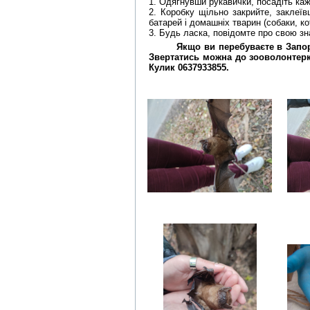
1. Одягнувши рукавички, посадіть каж
2. Коробку щільно закрийте, заклеїв
батарей і домашніх тварин (собаки, ко
3. Будь ласка, повідомте про свою з
Якщо ви перебуваєте в Запор
Звертатись можна до зооволонтерки
Кулик 0637933855.