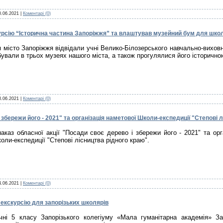
0.06.2021
|
Коментарі (0)
урсію “Історична частина Запоріжжя” та влаштував музейний бум для школя
я місто Запоріжжя відвідали учні Велико-Білозерського навчально-вихов
бували в трьох музеях нашого міста, а також прогулялися його історичн
8.06.2021
|
Коментарі (0)
 збережи його - 2021" та організація наметової Школи-експедиції "Степові 
каз обласної акції "Посади своє дерево і збережи його - 2021" та орг
оли-експедиції "Степові лісництва рідного краю".
4.06.2021
|
Коментарі (0)
 екскурсію для запорізьких школярів
чні 5 класу Запорізького колегіуму «Мала гуманітарна академія» За