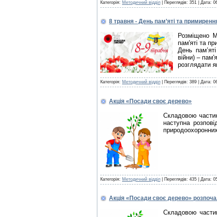
Категорія:
Методичний відділ
| Переглядів: 351 |
Дата:
0
8 травня - День пам’яті та примиренн
Розміщено М
пам'яті та пр
День пам’яті
війни) – пам'
розглядати я
Категорія:
Методичний відділ
| Переглядів: 389 |
Дата:
0
Акція «Посади своє дерево»
Складовою частин
наступна розпові
природоохоронних 
Категорія:
Методичний відділ
| Переглядів: 435 |
Дата:
0
Акція «Посади своє дерево» розпоч
Складовою частин