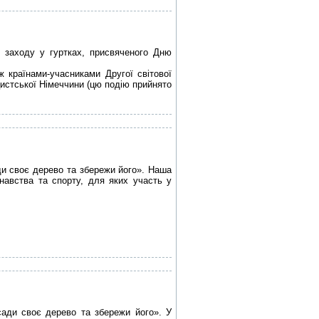
о заходу у гуртках, присвяченого Дню
ж країнами-учасниками Другої світової
ацистської Німеччини (цю подію прийнято
и своє дерево та збережи його». Наша
знавства та спорту, для яких участь у
ади своє дерево та збережи його». У