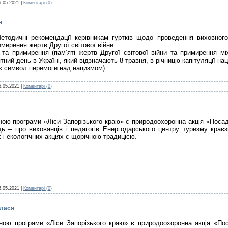
6.05.2021
|
Коментарі (0)
я
етодичні рекомендації керівникам гуртків щодо проведення виховног
имирення жертв Другої світової війни.
 та примирення (пам’яті жертв Другої світової війни та примирення мі
ятний день в Україні, який відзначають 8 травня, в річницю капітуляції н
к символ перемоги над нацизмом).
6.05.2021
|
Коментарі (0)
ою програми «Ліси Запорізького краю» є природоохоронна акція «Посад
дь – про вихованців і педагогів Енергодарського центру туризму крає
і екологічних акціях є щорічною традицією.
5.05.2021
|
Коментарі (0)
алася
ою програми «Ліси Запорізького краю» є природоохоронна акція «Пос