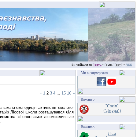
Ви увійшли як
Гость
• Група "
Гості
" •
RSS
Ми в соцмережах
«
1
2
3
4
...
15
16
»
Важливо
"Сокіл"
школа-експедиція активістів еколого-
("Джура")
 табір Лісової школи розташувався біля
приємства «Пологівське лісомисливське
.
Важливо
Ліси