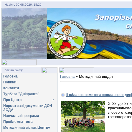
Неділя, 09.08.2026, 15:29
Меню сайту
Головна
Головна
»
Методичний відділ
Новини
Контакти
Турбаза "Дніпрянка"
ІІ обласна наметова школа-експедиці
Про Центр
З 22 до 27 
Нормативні документи ДОН
краєзнавчого
ЗОДА
лісового озе
Навчальні програми
господарство
Проблемна тема
Методичний вісник Центру