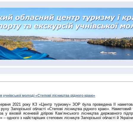
я учнівської молоді «Степові лісництва рідного краю»
червня 2021 року КЗ «Центр туризму» ЗОР була проведена ІІ наметова 
 руху Запорізької області «Степові лісництва рідного краю». Наметовий
ра у віковій ясеневій діброві Кам’янського лісництва державного під
» – одного з найстаріших степових лісництв Запорізької області й України