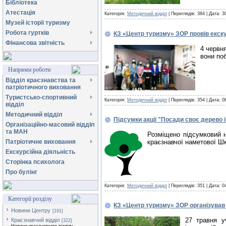
Бібліотека
Атестація
Категорія:
Методичний відділ
| Переглядів: 384 |
Дата:
3
Музей історії туризму
Робота гуртків
КЗ «Центр туризму» ЗОР провів екск
Фінансова звітність
4 червн
вони по
Напрями роботи
Відділ краєзнавства та
патріотичного виховання
Туристсько-спортивний
Категорія:
Методичний відділ
| Переглядів: 354 |
Дата:
0
відділ
Методичний відділ
Підсумки акції "Посади своє дерево і
Організаційно-масовий відділ
та МАН
Розміщено підсумковий на
краєзнавчої наметової Шк
Патріотичне виховання
Екскурсійна діяльність
Сторінка психолога
Про булінг
Категорія:
Методичний відділ
| Переглядів: 351 |
Дата:
0
Категорії розділу
КЗ «Центр туризму» ЗОР організував
Новини Центру
[191]
27 травня у
Краєзнавчий відділ
[322]