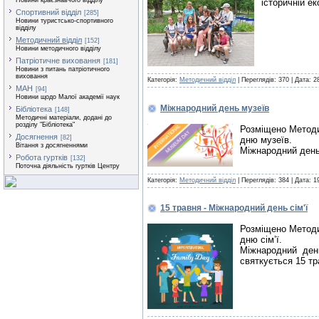
Новини краєзнавчого відділу
історичній е
Спортивний відділ
[285]
Новини туристсько-спортивного
відділу
Методичний відділ
[152]
Новини методичного відділу
Патріотичне виховання
[181]
Новини з питань патріотичного
виховання
Категорія:
Методичний відділ
| Переглядів: 370 |
Дата:
2
МАН
[94]
Новини щодо Малої академії наук
Міжнародний день музеїв
Бібліотека
[148]
Методичні матеріали, додані до
розділу "Бібліотека"
Розміщено Методи
Досягнення
[82]
дню музеїв.
Вітання з досягненнями
Міжнародний день
Робота гуртків
[132]
Поточна діяльність гуртків Центру
Категорія:
Методичний відділ
| Переглядів: 384 |
Дата:
1
15 травня - Міжнародний день сім'ї
Розміщено Методи
дню сім’ї.
Міжнародний день
святкується 15 тр