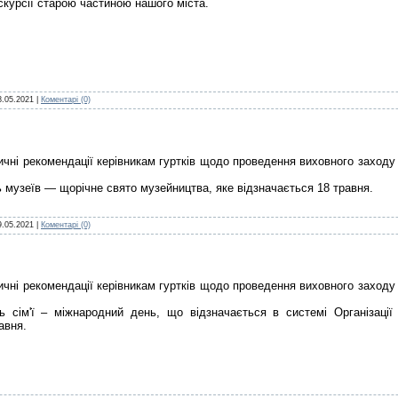
кскурсії старою частиною нашого міста.
8.05.2021
|
Коментарі (0)
чні рекомендації керівникам гуртків щодо проведення виховного заходу
 музеїв — щорічне свято музейництва, яке відзначається 18 травня.
9.05.2021
|
Коментарі (0)
чні рекомендації керівникам гуртків щодо проведення виховного заходу
 сім'ї – міжнародний день, що відзначається в системі Організації
авня.