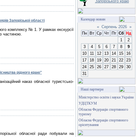
Запорізького краю
Календар новин
рів Запорізької області
«
Серпень 2026
»
ного комплексу № 1. У рамках екскурсії
Пн
Вт
Ср
Чт
Пт
Сб
Нд
ою частиною.
1
2
3
4
5
6
7
8
9
10
11
12
13
14
15
16
17
18
19
20
21
22
23
24
25
26
27
28
29
30
лісництва рідного краю"
31
анізаційний наказ обласної туристсько-
Наші партнери
Міністерство освіти і науки України
УДЦТКУМ
Обласна Федерація спортивного
туризму
Обласна Федерація спортивного
орієнтування
порізької обласної ради побували на