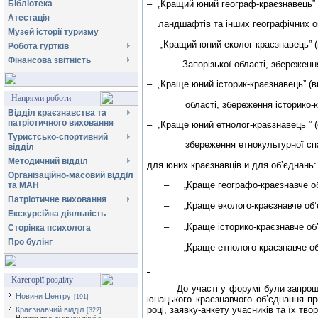
–
„Кращий юний географ-краєзнавець” 
Бібліотека
Атестація
ландшафтів та інших географічних об
Музей історії туризму
–
„Кращий юний еколог-краєзнавець” 
Робота гуртків
Фінансова звітність
Запорізької області, збереження
–
„Краще
юний історик-краєзнавець
” (
Напрями роботи
області, збереження історико-
Відділ краєзнавства та
патріотичного виховання
–
„Краще юний етнолог-краєзнавець ”
Туристсько-спортивний
збереження етнокультурної сп
відділ
Методичний відділ
для юних краєзнавців и для об’єднань:
Організаційно-масовий відділ
–
„Краще географо-краєзнавче о
та МАН
Патріотичне виховання
–
„Краще еколого-краєзнавче об’
Екскурсійна діяльність
–
„Краще історико-краєзнавче об
Сторінка психолога
Про булінг
–
„Краще етнолого-краєзнавче о
Категорії розділу
До участі у форумі були запрош
Новини Центру
[191]
юнацького краєзнавчого об’єднання пр
році, заявку-анкету учасників та їх тв
Краєзнавчий відділ
[322]