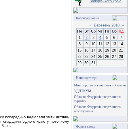
Запорізького краю
Календар новин
«
Березень 2010
»
Пн
Вт
Ср
Чт
Пт
Сб
Нд
1
2
3
4
5
6
7
8
9
10
11
12
13
14
15
16
17
18
19
20
21
22
23
24
25
26
27
28
29
30
31
Наші партнери
Міністерство освіти і науки України
УДЦТКУМ
Обласна Федерація спортивного
туризму
Обласна Федерація спортивного
орієнтування
рсу попередньо надіслали звіти дитячо-
ої спадщини рідного краю у поточному
 балів.
Форма входу