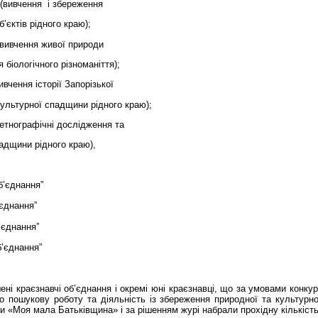
(вивчення
і збереження
’єктів рідного краю);
(вивчення живої природи
 біологічного різноманіття);
вивчення історії Запорізької
культурної спадщини рідного краю);
(етнографічні дослідження та
адщини рідного краю),
б’єднання”
єднання”
’єднання”
б’єднання”
ені краєзнавчі об’єднання і окремі юні краєзнавці, що за умовами конку
о пошукову роботу та діяльність із збереження природної та культурн
ори «Моя мала Батьківщина» і за рішенням журі набрали прохідну кількість