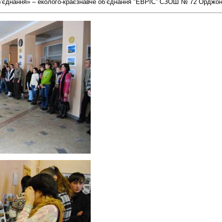
’єднання» – еколого-краєзнавче об’єднання "ЕВРІС” СЗОШ № 72 Орджоні