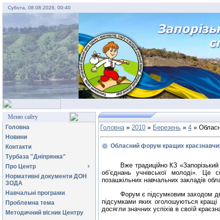
Субота, 08.08.2026, 00:40
Меню сайту
Головна
Головна
»
2010
»
Березень
»
4
» Обласн
Новини
Обласний форум кращих краєзнавчих 
Контакти
Турбаза "Дніпрянка"
Вже традиційно КЗ «Запорізький
Про Центр
об’єднань учнівської молоді».
Це св
Нормативні документи ДОН
позашкільних навчальних закладів обла
ЗОДА
Навчальні програми
Форум є підсумковим заходом дво
підсумками яких оголошуються кращі у
Проблемна тема
досягли значних успіхів в своїй краєзн
Методичний вісник Центру