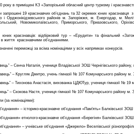
0 року в приміщені КЗ «Запорізький обласний центр туризму і краєзнавст
ли запрошені 19 краєзнавчих об’єднань та 32 окремих юних краєзнавця
з
о і Орджонікідзевського районів м. Запоріжжя, м. Енергодар, м. Мелі
польський,
Новомиколаївського,
Приморського,
Приазовського,
Оріхів
юних краєзнавців: відбірковий тур – «Ерудити» та фінальний «Затоки
 в життя
краєзнавчими об’єднаннями.
начені переможці за всіма номінаціями у всіх напрямках конкурсів.
вець” – Сенча Наталія, учениця Владівської ЗОШ Чернігівського район
вець” – Кругляк Дмитро, учень гімназії № 107 Комунарського району м. 
вець” – Тихонова Анастасія, вихованка ЦДЮТур, учениця гімназії №
19 
ець” – Скокова Настя, учениця гімназії № 107 Комунарського району м. 
 (за номінаціями):
’єднання» – історико-краєзнавче об’єднання «Пам'ять» Балківської ЗОШ І-
’єднання» етнолого-краєзнавче об’єднання «Берегіня» Балківської ЗОШ І-
б’єднання» – учнівське об’єднання «Джерело» Веселівської різнопрофільн