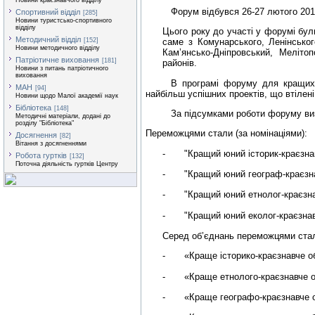
Новини краєзнавчого відділу
Форум відбувся 26-27 лютого 201
Спортивний відділ
[285]
Новини туристсько-спортивного
відділу
Цього року до участі у форумі бу
Методичний відділ
[152]
саме з Комунарського, Ленінськог
Новини методичного відділу
Кам’янсько-Дніпровський, Меліто
Патріотичне виховання
[181]
районів.
Новини з питань патріотичного
виховання
В програмі форуму для кращих 
МАН
[94]
найбільш успішних проектів, що втілені
Новини щодо Малої академії наук
Бібліотека
[148]
За підсумками роботи форуму виз
Методичні матеріали, додані до
розділу "Бібліотека"
Переможцями стали (за номінаціями):
Досягнення
[82]
Вітання з досягненнями
-
"Кращий юний історик-краєзна
Робота гуртків
[132]
Поточна діяльність гуртків Центру
-
"Кращий юний географ-краєзна
-
"Кращий юний етнолог-краєзна
-
"Кращий юний еколог-краєзнав
Серед об’єднань п
ереможцями стали
-
«Краще історико-краєзнавче об
-
«Краще етнолого-краєзнавче об
-
«Краще географо-краєзнавче о