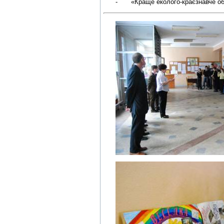
-
«Краще еколого-краєзнавче об