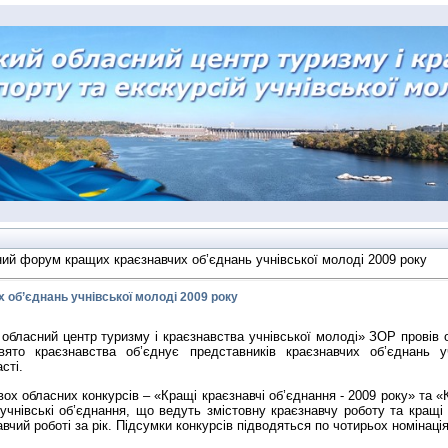
ий форум кращих краєзнавчих об’єднань учнівської молоді 2009 року
об’єднань учнівської молоді 2009 року
 обласний центр туризму і краєзнавства учнівської молоді» ЗОР прові
ято краєзнавства об’єднує представників краєзнавчих об’єднань уч
сті.
х обласних конкурсів – «Кращі краєзнавчі об’єднання - 2009 року» та «
чнівські об’єднання, що ведуть змістовну краєзнавчу роботу та кращі ю
авчий роботі за рік. Підсумки конкурсів підводяться по чотирьох номінац