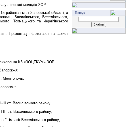
ва учнівської молоді» ЗОР.
 15 районів і міст Запорізької області, а
Пошук
тополь, Василівського, Веселівського,
ського, Токмацького та Чернігівського
»,. Презентація фотогазет та захист
у, вихованка КЗ «ЗОЦТКУМ» ЗОР;
Запоріжжя;
м
. Мелітополь;
Запоріжжя;
ІІІ ст. Василівського району;
ІІІ ст. Василівського району;
ої гімназії Веселівського району;