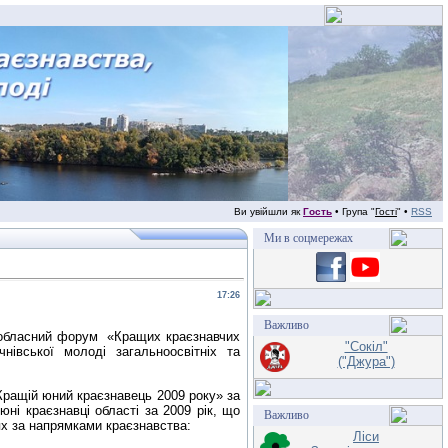
Ви увійшли як
Гость
• Група "
Гості
" •
RSS
Ми в соцмережах
17:26
Важливо
в обласний форум
«Кращих краєзнавчих
"Сокіл"
нівської молоді загальноосвітніх та
("Джура")
Кращій юний краєзнавець 2009 року» за
ні краєзнавці області за 2009 рік, що
Важливо
іях за напрямками краєзнавства:
Ліси