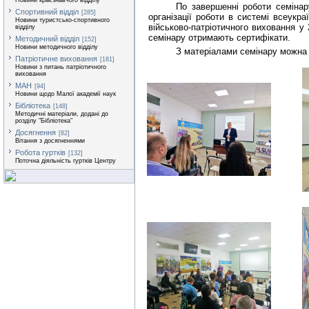
Новини краєзнавчого відділу
По завершенні роботи семінар
Спортивний відділ
[285]
організації роботи в системі всеукр
Новини туристсько-спортивного
військово-патріотичного виховання у
відділу
семінару отримають сертифікати.
Методичний відділ
[152]
Новини методичного відділу
З матеріалами семінару можна
Патріотичне виховання
[181]
Новини з питань патріотичного
виховання
МАН
[94]
Новини щодо Малої академії наук
Бібліотека
[148]
Методичні матеріали, додані до
розділу "Бібліотека"
Досягнення
[82]
Вітання з досягненнями
Робота гуртків
[132]
Поточна діяльність гуртків Центру