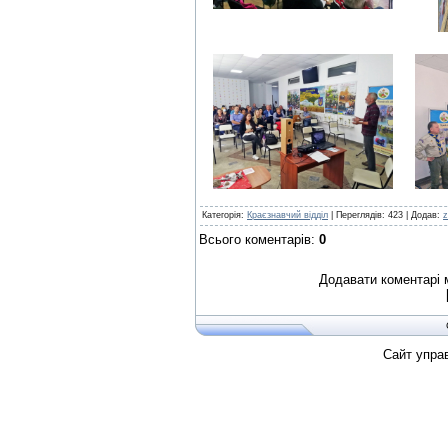
Категорія
:
Краєзнавчий відділ
|
Переглядів
:
423
|
Додав
:
z
Всього коментарів
:
0
Додавати коментарі 
Сайт упра