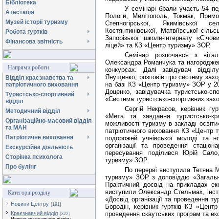
Бібліотека
У семінарі брали участь 54 пе
Атестація
Пологи, Мелітополь, Токмак, Примор
Музей історії туризму
Степногірської, Якимівської се
Костянтинівської, Матвіївської сіль
Робота гуртків
Запорізької школи-інтернату «Січов
Фінансова звітність
ліцей» та КЗ «Центр туризму» ЗОР.
Семінар розпочався з віта
Олександра Романчука та нагородженн
Напрями роботи
конкурсах. Далі завідувач відділ
Янущенко, розповів про систему заход
Відділ краєзнавства та
на базі КЗ «Центр туризму» ЗОР у 20
патріотичного виховання
Доценко, завідувачка туристсько-с
Туристсько-спортивний
«Система туристсько-спортивних заход
відділ
Сергій Некрасов, керівник г
Методичний відділ
«Мета та завдання туристсько-кра
Організаційно-масовий відділ
можливості туризму в закладі освіти
та МАН
патріотичного виховання КЗ «Центр т
Патріотичне виховання
подорожей учнівської молоді та н
організації та проведення стаціон
Екскурсійна діяльність
пересування поділився Юрій Сало,
Сторінка психолога
туризму» ЗОР.
Про булінг
По перерві виступила Тетяна 
туризму» ЗОР з доповіддю «Загальні
Практичний досвід на прикладах екс
виступили Олександр Стельмах, інст
Категорії розділу
«Досвід організації та проведення т
Новини Центру
[191]
Бородін, керівник гуртків КЗ «Центр
Краєзнавчий відділ
проведення скаутських програм та екс
[322]