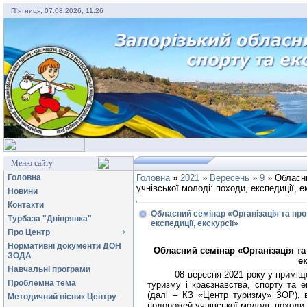
П`ятниця, 07.08.2026, 11:26
Меню сайту
Головна
Головна
»
2021
»
Вересень
»
9
» Обласни
учнівської молоді: походи, експедиції, е
Новини
Контакти
Обласний семінар «Організація та пр
Турбаза "Дніпрянка"
експедиції, екскурсії»
Про Центр
Нормативні документи ДОН
Обласний семінар «Організація т
ЗОДА
ек
Навчальні програми
08 вересня 2021 року у приміщ
Проблемна тема
туризму і краєзнавства, спорту та е
(далі – КЗ «Центр туризму» ЗОР), в
Методичний вісник Центру
подорожей учнівської молоді: походи, 