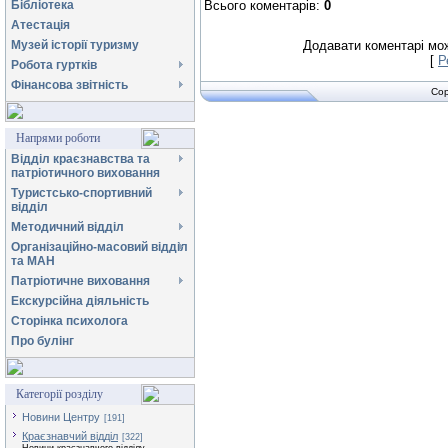
Бібліотека
Всього коментарів
:
0
Атестація
Музей історії туризму
Додавати коментарі мож
[
Р
Робота гуртків
Фінансова звітність
Cop
Напрями роботи
Відділ краєзнавства та
патріотичного виховання
Туристсько-спортивний
відділ
Методичний відділ
Організаційно-масовий відділ
та МАН
Патріотичне виховання
Екскурсійна діяльність
Сторінка психолога
Про булінг
Категорії розділу
Новини Центру
[191]
Краєзнавчий відділ
[322]