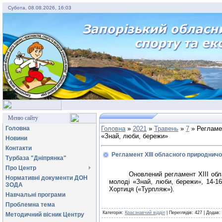
Субота, 08.08.2026, 16:03
Меню сайту
Головна
Головна
»
2021
»
Травень
»
7
» Регламен
«Знай, люби, бережи»
Новини
Контакти
Регламент ХІІІ обласного природнич
Турбаза "Дніпрянка"
Про Центр
Оновлений регламент ХІІІ обл
Нормативні документи ДОН
молоді «Знай, люби, бережи», 14-16
ЗОДА
Хортиця («Турпляж»).
Навчальні програми
Проблемна тема
Категорія
:
Краєзнавчий відділ
|
Переглядів
:
427
|
Додав
:
Методичний вісник Центру