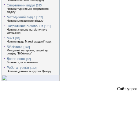
Новини краєзнавчого відділу
Спортивний відділ
[285]
Новини туристсько-спортивного
відділу
Методичний відділ
[152]
Новини методичного відділу
Патріотичне виховання
[181]
Новини з питань патріотичного
виховання
МАН
[94]
Новини щодо Малої академії наук
Бібліотека
[148]
Методичні матеріали, додані до
розділу "Бібліотека"
Досягнення
[82]
Вітання з досягненнями
Робота гуртків
[132]
Поточна діяльність гуртків Центру
Сайт упра