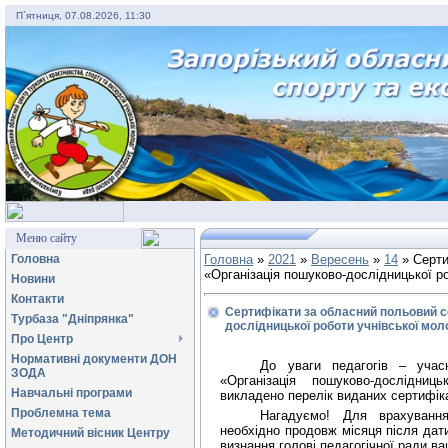
П`ятниця, 07.08.2026, 11:30
Меню сайту
Головна
Головна
»
2021
»
Вересень
»
14
» Серти
«Організація пошуково-дослідницької р
Новини
Контакти
Сертифікати за обласний польовий с
Турбаза "Дніпрянка"
дослідницької роботи учнівської мол
Про Центр
Нормативні документи ДОН
До уваги педагогів – учасн
ЗОДА
«Організація пошуково-дослідниць
Навчальні програми
викладено перелік виданих сертифіка
Проблемна тема
Нагадуємо! Для врахування
необхідно продовж місяця після дат
Методичний вісник Центру
визнання голові педагогічної ради ва