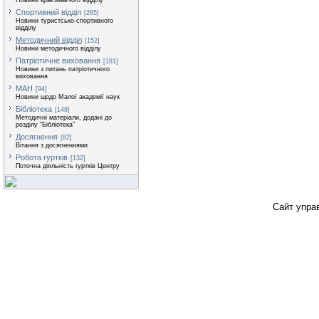
Новини краєзнавчого відділу
Спортивний відділ
[285]
Новини туристсько-спортивного
відділу
Методичний відділ
[152]
Новини методичного відділу
Патріотичне виховання
[181]
Новини з питань патріотичного
виховання
МАН
[94]
Новини щодо Малої академії наук
Бібліотека
[148]
Методичні матеріали, додані до
розділу "Бібліотека"
Досягнення
[82]
Вітання з досягненнями
Робота гуртків
[132]
Поточна діяльність гуртків Центру
Сайт упра