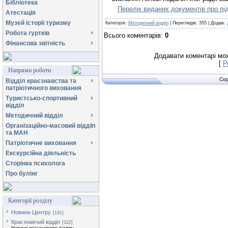
Бібліотека
Перелік виданих документів про пі
Атестація
Музей історії туризму
Категорія
:
Методичний відділ
|
Переглядів
:
355
|
Додав
:
Робота гуртків
Всього коментарів
:
0
Фінансова звітність
Додавати коментарі мож
[
Р
Напрями роботи
Cop
Відділ краєзнавства та
патріотичного виховання
Туристсько-спортивний
відділ
Методичний відділ
Організаційно-масовий відділ
та МАН
Патріотичне виховання
Екскурсійна діяльність
Сторінка психолога
Про булінг
Категорії розділу
Новини Центру
[191]
Краєзнавчий відділ
[322]