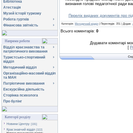
Бібліотека
визнання голові педагогічної ради ва
Атестація
Музей історії туризму
Перелік виданих документів про пі
Робота гуртків
Категорія
:
Методичний відділ
|
Переглядів
:
351
|
Додав
:
Фінансова звітність
Всього коментарів
:
0
Напрями роботи
Додавати коментарі мож
Відділ краєзнавства та
[
Р
патріотичного виховання
Cop
Туристсько-спортивний
відділ
Методичний відділ
Організаційно-масовий відділ
та МАН
Патріотичне виховання
Екскурсійна діяльність
Сторінка психолога
Про булінг
Категорії розділу
Новини Центру
[191]
Краєзнавчий відділ
[322]