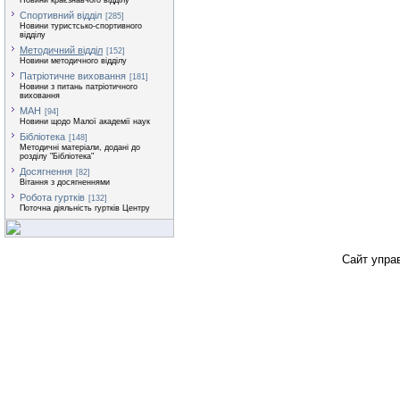
Новини краєзнавчого відділу
Спортивний відділ
[285]
Новини туристсько-спортивного
відділу
Методичний відділ
[152]
Новини методичного відділу
Патріотичне виховання
[181]
Новини з питань патріотичного
виховання
МАН
[94]
Новини щодо Малої академії наук
Бібліотека
[148]
Методичні матеріали, додані до
розділу "Бібліотека"
Досягнення
[82]
Вітання з досягненнями
Робота гуртків
[132]
Поточна діяльність гуртків Центру
Сайт упра