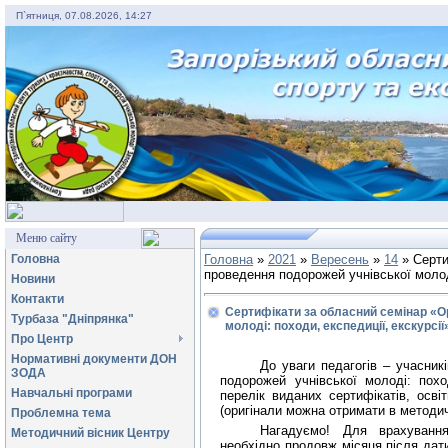
П`ятниця, 07.08.2026, 14:27
Меню сайту
Головна
Головна
»
2021
»
Вересень
»
14
» Серти
проведення подорожей учнівської молоді
Новини
Контакти
Сертифікати за обласний семінар «Ор
Турбаза "Дніпрянка"
молоді: походи, експедиції, екскурсії
Про Центр
Нормативні документи ДОН
До уваги педагогів – учасник
ЗОДА
подорожей учнівської молоді: поход
Навчальні програми
перелік виданих сертифікатів, осві
(оригінали можна отримати в методич
Проблемна тема
Нагадуємо! Для врахування
Методичний вісник Центру
необхідно продовж місяця після дат