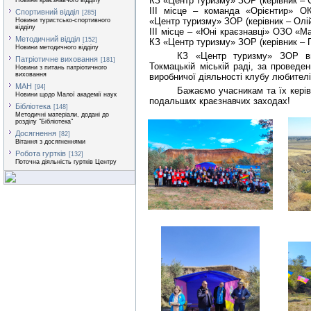
КЗ «Центр туризму» ЗОР (керівник – 
Новини краєзнавчого відділу
ІІІ місце – команда «Орієнтир» ОК
Спортивний відділ
[285]
«Центр туризму» ЗОР (керівник – Олій
Новини туристсько-спортивного
відділу
ІІІ місце – «Юні краєзнавці» ОЗО «Ма
Методичний відділ
[152]
КЗ «Центр туризму» ЗОР (керівник – 
Новини методичного відділу
КЗ «Центр туризму» ЗОР ви
Патріотичне виховання
[181]
Токмацькій міській раді, за проведе
Новини з питань патріотичного
виховання
виробничої діяльності клубу любител
МАН
[94]
Бажаємо учасникам та їх кері
Новини щодо Малої академії наук
подальших краєзнавчих заходах!
Бібліотека
[148]
Методичні матеріали, додані до
розділу "Бібліотека"
Досягнення
[82]
Вітання з досягненнями
Робота гуртків
[132]
Поточна діяльність гуртків Центру