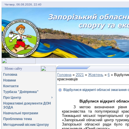
Четвер, 06.08.2026, 22:40
Меню сайту
Головна
Головна
»
2021
»
Жовтень
»
6
» Відбулис
краєзнавців
Новини
Контакти
Відбулися відкриті обласні змагання 
Турбаза "Дніпрянка"
Про Центр
Відбулися відкриті обласн
Нормативні документи ДОН
З метою визначення рівня к
ЗОДА
краєзнавства та популяризації кра
Навчальні програми
Токмацької міської територіальної 
Проблемна тема
«Запорізький обласний центр туризму 
Запорізької обласної ради було пр
Методичний вісник Центру
краєзнавців «Юний геолог».