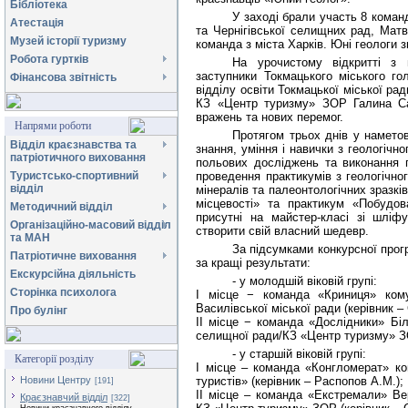
Бібліотека
У заході брали участь 8 команд
Атестація
та Чернігівської селищних рад, Матв
Музей історії туризму
команда з міста Харків. Юні геологи 
Робота гуртків
На урочистому відкритті з 
заступники Токмацького міського г
Фінансова звітність
відділу освіти Токмацької міської ра
КЗ «Центр туризму» ЗОР Галина Са
вражень та нових перемог.
Напрями роботи
Протягом трьох днів у намето
Відділ краєзнавства та
знання, уміння і навички з геологічн
патріотичного виховання
польових досліджень та виконання 
Туристсько-спортивний
проведення практикумів з геологічног
відділ
мінералів та палеонтологічних зразкі
місцевості» та практикум «Побудов
Методичний відділ
присутні на майстер-класі зі шліф
Організаційно-масовий відділ
створити свій власний шедевр.
та МАН
За підсумками конкурсної прог
Патріотичне виховання
за кращі результати:
Екскурсійна діяльність
- у молодшій віковій групі:
Сторінка психолога
І місце − команда «Криниця» кому
Василівської міської ради (керівник –
Про булінг
ІІ місце − команда «Дослідники» Біл
селищної ради/КЗ «Центр туризму» ЗО
- у старшій віковій групі:
Категорії розділу
І місце – команда «Конгломерат» ко
Новини Центру
туристів» (керівник – Распопов А.М.);
[191]
ІІ місце – команда «Екстремали» Ве
Краєзнавчий відділ
[322]