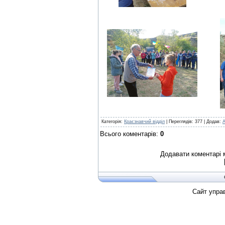
Категорія
:
Краєзнавчий відділ
|
Переглядів
:
377
|
Додав
:
Всього коментарів
:
0
Додавати коментарі 
Сайт упра