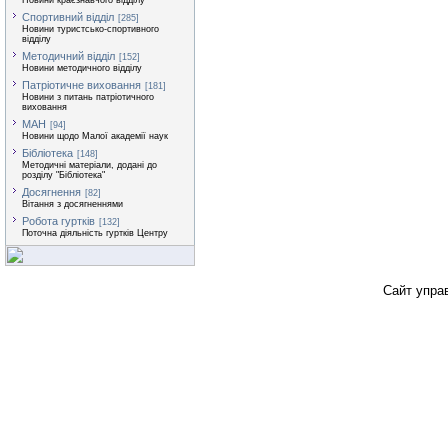
Новини краєзнавчого відділу
Спортивний відділ
[285]
Новини туристсько-спортивного
відділу
Методичний відділ
[152]
Новини методичного відділу
Патріотичне виховання
[181]
Новини з питань патріотичного
виховання
МАН
[94]
Новини щодо Малої академії наук
Бібліотека
[148]
Методичні матеріали, додані до
розділу "Бібліотека"
Досягнення
[82]
Вітання з досягненнями
Робота гуртків
[132]
Поточна діяльність гуртків Центру
Сайт упра