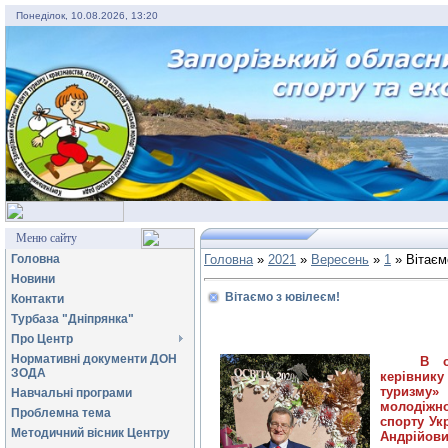
Понеділок, 10.08.2026, 13:20
Меню сайту
Головна
Головна
»
2021
»
Вересень
»
1
» Вітаєм
Новини
Вітаємо з ювілеєм!
Контакти
Турбаза "Дніпрянка"
Про Центр
Нормативні документи ДОН
В о
ЗОДА
керівник
туризму»
Навчальні програми
молодіжн
Проблемна тема
спорту Ук
Методичний вісник Центру
Андрійови