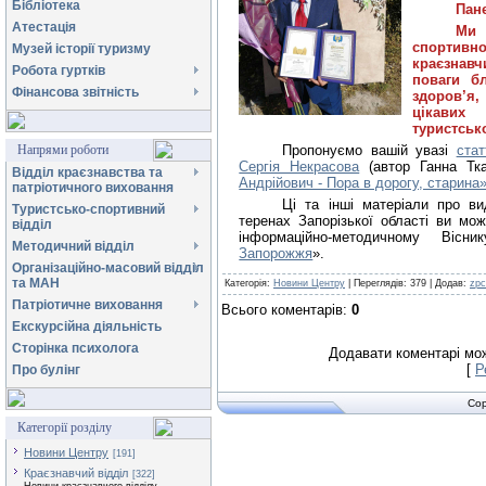
Бібліотека
Пане
Атестація
Ми 
спортивн
Музей історії туризму
краєзнавч
Робота гуртків
поваги бл
Фінансова звітність
здоров’я,
цікавих
туристськ
Напрями роботи
Пропонуємо вашій увазі
ста
Сергія Некрасова
(автор Ганна Тк
Відділ краєзнавства та
Андрійович - Пора в дорогу, старина
патріотичного виховання
Ці та інші матеріали про вид
Туристсько-спортивний
теренах Запорізької області ви м
відділ
інформаційно-методичному Вісн
Методичний відділ
Запорожжя
».
Організаційно-масовий відділ
та МАН
Категорія
:
Новини Центру
|
Переглядів
:
379
|
Додав
:
zpc
Патріотичне виховання
Всього коментарів
:
0
Екскурсійна діяльність
Сторінка психолога
Додавати коментарі мож
[
Р
Про булінг
Cop
Категорії розділу
Новини Центру
[191]
Краєзнавчий відділ
[322]