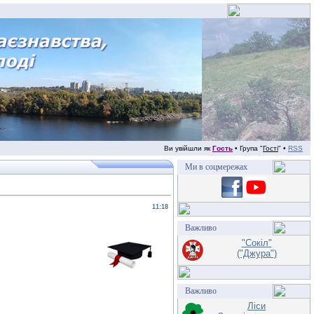
Ви увійшли як
Гость
• Група "
Гості
" •
RSS
Ми в соцмережах
11:18
Важливо
"Сокіл"
("Джура")
Важливо
Ліси