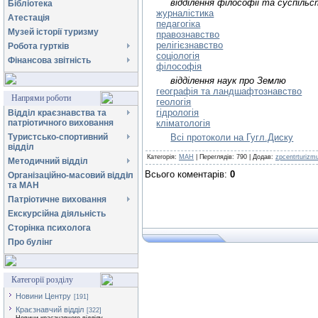
відділення філософії та суспіль
Бібліотека
журналістика
Атестація
педагогіка
Музей історії туризму
правознавство
релігієзнавство
Робота гуртків
соціологія
Фінансова звітність
філософія
відділення наук про Землю
географія та ландшафтознавство
Напрями роботи
геологія
гідрологія
Відділ краєзнавства та
патріотичного виховання
кліматологія
Туристсько-спортивний
Всі протоколи на Гугл.Диску
відділ
Категорія
:
МАН
|
Переглядів
:
790
|
Додав
:
zpcentrturizm
Методичний відділ
Всього коментарів
:
0
Організаційно-масовий відділ
та МАН
Патріотичне виховання
Екскурсійна діяльність
Сторінка психолога
Про булінг
Категорії розділу
Новини Центру
[191]
Краєзнавчий відділ
[322]