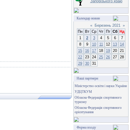
Запорізького краю
Календар новин
«
Березень 2021
»
Пн
Вт
Ср
Чт
Пт
Сб
Нд
1
2
3
4
5
6
7
8
9
10
11
12
13
14
15
16
17
18
19
20
21
22
23
24
25
26
27
28
29
30
31
Наші партнери
Міністерство освіти і науки України
УДЦТКУМ
Обласна Федерація спортивного
туризму
Обласна Федерація спортивного
орієнтування
Форма входу