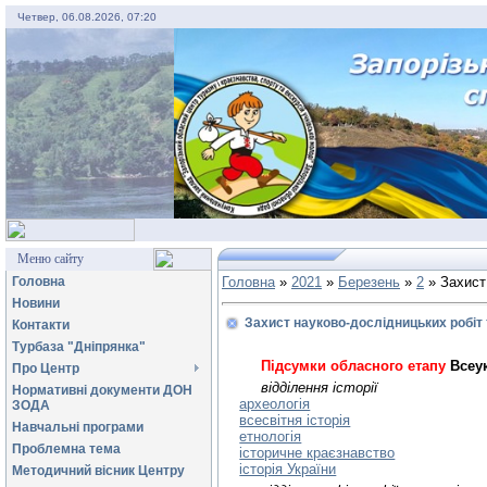
Четвер, 06.08.2026, 07:20
Меню сайту
Головна
Головна
»
2021
»
Березень
»
2
» Захист
Новини
Захист науково-дослідницьких робіт 
Контакти
Турбаза "Дніпрянка"
Підсумки обласного етапу
Всеук
Про Центр
відділення історії
Нормативні документи ДОН
археологія
ЗОДА
всесвітня історія
Навчальні програми
етнологія
Проблемна тема
історичне краєзнавство
історія України
Методичний вісник Центру