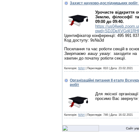
Захист науково-дослідницьких робіт
Урочисте відкриття 
Землю, філософії та
09:00 до 09:40.
https://us04web.zoom.u
pwd=SDJDeXVGdjl1RH
Ідентифікатор конференції: 495 991 83
Код доступу: 9sNa3d
Посилання та час роботи секцій в осно
Звертаємо вашу увагу
: заходити на
хвилин до початку роботи секції.
Категорія:
МАН
| Переглядів: 810 |
Дата:
23.02.2021
Організаційні питання ІІ етапу Всеу
робіт
Для якісної організац
просимо Вас звернути у
Категорія:
МАН
| Переглядів: 746 |
Дата:
16.02.2021
Сайт уп