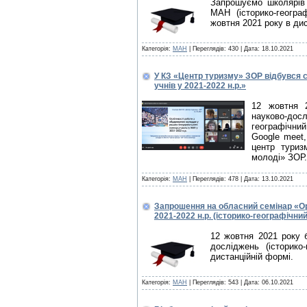
Запрошуємо школярів о
МАН (історико-геогр
жовтня 2021 року в ди
Категорія:
МАН
| Переглядів: 430 |
Дата:
18.10.2021
У КЗ «Центр туризму» ЗОР відбувся с
учнів у 2021-2022 н.р.»
12 жовтня 2
науково-дослі
географічни
Google meet,
центр туриз
молоді» ЗОР.
Категорія:
МАН
| Переглядів: 478 |
Дата:
13.10.2021
Запрошення на обласний семінар «Орг
2021-2022 н.р. (історико-географічн
12 жовтня 2021 року 
досліджень (історик
дистанційній формі.
Категорія:
МАН
| Переглядів: 543 |
Дата:
06.10.2021