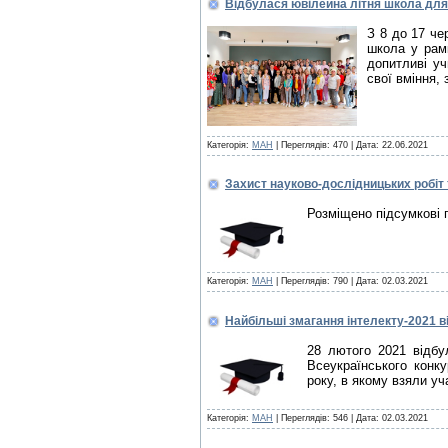
Відбулася ювілейна літня школа для 
З 8 до 17 че
школа у рамк
допитливі уч
свої вміння,
Категорія:
МАН
| Переглядів: 470 |
Дата:
22.06.2021
Захист науково-дослідницьких робіт 
Розміщено підсумкові 
Категорія:
МАН
| Переглядів: 790 |
Дата:
02.03.2021
Найбільші змагання інтелекту-2021 в
28 лютого 2021 відбу
Всеукраїнського конк
року, в якому взяли уч
Категорія:
МАН
| Переглядів: 546 |
Дата:
02.03.2021