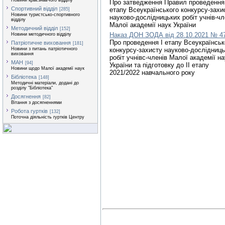
Новини краєзнавчого відділу
Про затведження Правил проведення 
Спортивний відділ
етапу Всеукраїнського конкурсу-захи
[285]
Новини туристсько-спортивного
науково-дослідницьких робіт учнів-чл
відділу
Малої академії наук України
Методичний відділ
[152]
Наказ ДОН ЗОДА від 28.10.2021 № 4
Новини методичного відділу
Про проведення І етапу Всеукраїнськ
Патріотичне виховання
[181]
Новини з питань патріотичного
конкурсу-захисту науково-дослідниц
виховання
робіт учнівс-членів Малої академії на
МАН
[94]
України та підготовку до ІІ етапу
Новини щодо Малої академії наук
2021/2022 навчального року
Бібліотека
[148]
Методичні матеріали, додані до
розділу "Бібліотека"
Досягнення
[82]
Вітання з досягненнями
Робота гуртків
[132]
Поточна діяльність гуртків Центру