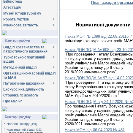
Бібліотека
План заходів організа
Атестація
Музей історії туризму
Робота гуртків
Нормативні документи
Фінансова звітність
Наказ МОН № 1099 від 22.09.2011р.
"
олімпіади і конкурс-захист робіт МАН
Напрями роботи
Відділ краєзнавства та
Наказ ДОН ЗОДА № 608 від 23.10.20
патріотичного виховання
"Про проведення І етапу Всеукраїнсь
Туристсько-спортивний
конкурсу-захисту науково-дослідниц
відділ
робіт учнів-членів Малої академії нау
Методичний відділ
України та підготовку до ІІ етапу
2019/2020 навчального року"
Організаційно-масовий відділ
та МАН
Наказ ДОН ЗОДА № 97 від 14.02.202
"Про проведення ІІ та підготовку до ІІ
Патріотичне виховання
етапу Всеукраїнського конкурсу-захи
Екскурсійна діяльність
науково-дослідницьких робіт учнів-чл
Сторінка психолога
МАН України у 2019/2020 н.р."
Про булінг
Наказ ДОН ЗОДА від 24.12.2020 № 5
Про проведення І етапу Всеукраїнськ
конкурсу-захисту науково-дослідниц
робіт учнів-членів Малої академії нау
Категорії розділу
України та підготовку до ІІ етапу
2020/2021 навчального року
Новини Центру
[191]
Краєзнавчий відділ
Наказ МОН від 06.04.2020 № 481
[322]