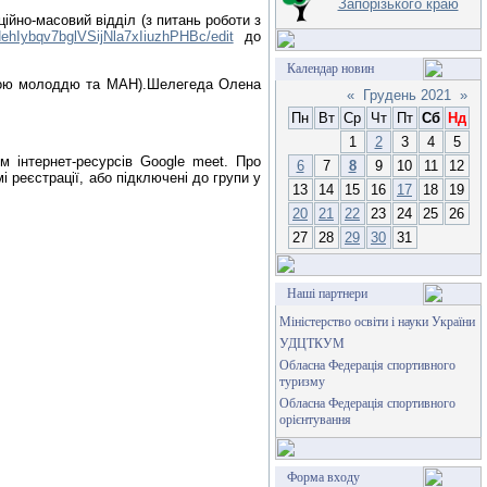
Запорізького краю
ційно-масовий відділ (з питань роботи з
HehIybqv7bglVSijNla7xIiuzhPHBc/edit
до
Календар новин
витою молоддю та МАН).Шелегеда Олена
«
Грудень 2021
»
Пн
Вт
Ср
Чт
Пт
Сб
Нд
1
2
3
4
5
ям інтернет-ресурсів Google meet. Про
6
7
8
9
10
11
12
 реєстрації, або підключені до групи у
13
14
15
16
17
18
19
20
21
22
23
24
25
26
27
28
29
30
31
Наші партнери
Міністерство освіти і науки України
УДЦТКУМ
Обласна Федерація спортивного
туризму
Обласна Федерація спортивного
орієнтування
Форма входу