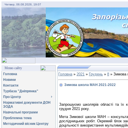
Четвер, 06.08.2026, 19:07
Меню сайту
Головна
Головна
»
2021
»
Грудень
»
8
» Зимова 
Новини
Зимова школа МАН 2021-2022
Контакти
Турбаза "Дніпрянка"
Про Центр
Нормативні документи ДОН
Запрошуємо школярів області та їх к
ЗОДА
грудня 2021 року.
Навчальні програми
Мета Зимової школи МАН – консультац
Проблемна тема
дослідницьких робіт. Окремий блок за
Методичний вісник Центру
доцільності використання мультимедійн