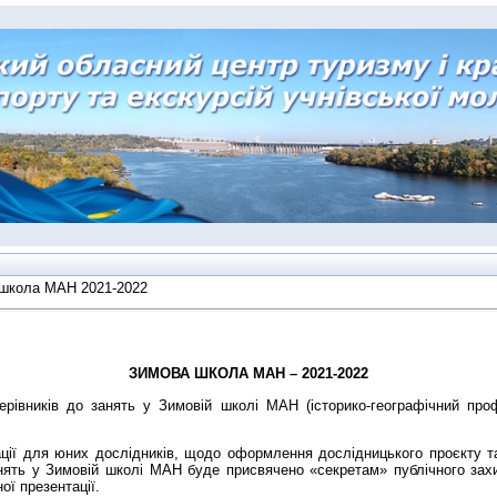
школа МАН 2021-2022
ЗИМОВА ШКОЛА МАН – 2021-2022
ерівників до занять у Зимовій школі МАН (історико-географічний про
ії для юних дослідників, щодо оформлення дослідницького проєкту та 
нять у Зимовій школі МАН буде присвячено «секретам» публічного захи
ої презентації.