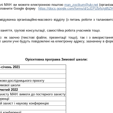
колі МАН ви можете електронною поштою
man_zoctkum@ukr.net
(організа
аповнити Google форму
https://docs.google.com/forms/d/1cEPU5rfsIg95Z
авідувачка організаційно-масового відділу (з питань роботи з талано
няття, групові консультації, самостійна робота учасників тощо.
: як заочно (текстові файли, презентації тощо), так і з використанн
 школи учні будуть повідомлені на електронну адресу, зазначену в формі
Орієнтовна програма Зимової школи:
–січень 2021
уково-дослідницького проєкту
Зимової школи
лютий 2022
захисту МАН: вимоги до постерного захисту
ренції
ий захист і наукову конференцію
ої конференції