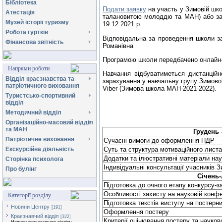
Бібліотека
Подати заявку
на участь у Зимовій ш
Атестація
талановитою молоддю та МАН) або з
Музей історії туризму
19.12.2021 р.
Робота гуртків
Відповідальна за проведення школи з
Фінансова звітність
Романівна
Програмою школи передбачено онлайн-за
Напрями роботи
Навчання відбуватиметься дистанційно
Відділ краєзнавства та
зарахування у навчальну групу Зимової
патріотичного виховання
Viber (Зимова школа МАН-2021-2022).
Туристсько-спортивний
відділ
Методичний відділ
Організаційно-масовий відділ
та МАН
Грудень 
Патріотичне виховання
Сучасні вимоги до оформлення НДР
Екскурсійна діяльність
Суть та структура мотиваційного листа
Додатки та ілюстративні матеріали на
Сторінка психолога
Індивідуальні консультації учасників 
Про булінг
Січень-
Підготовка до очного етапу конкурсу-
Особливості захисту на науковій конфе
Категорії розділу
Підготовка текстів виступу на постерн
Новини Центру
[191]
Оформлення постеру
Краєзнавчий відділ
[322]
Критерії оцінювання постеру та науков