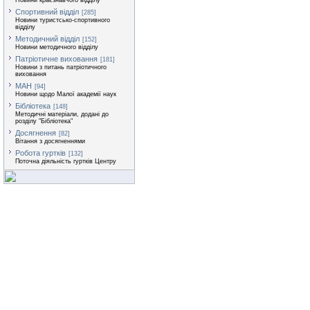
Новини краєзнавчого відділу
Спортивний відділ
[285]
Новини туристсько-спортивного
відділу
Методичний відділ
[152]
Новини методичного відділу
Патріотичне виховання
[181]
Новини з питань патріотичного
виховання
МАН
[94]
Новини щодо Малої академії наук
Бібліотека
[148]
Методичні матеріали, додані до
розділу "Бібліотека"
Досягнення
[82]
Вітання з досягненнями
Робота гуртків
[132]
Поточна діяльність гуртків Центру