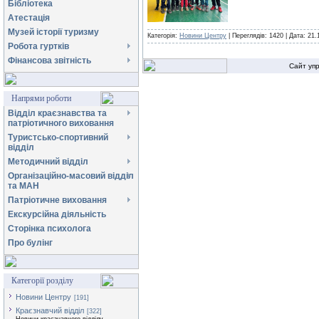
Бібліотека
Атестація
Музей історії туризму
Категорія:
Новини Центру
| Переглядів: 1420 |
Дата:
21.
Робота гуртків
Фінансова звітність
Сайт уп
Напрями роботи
Відділ краєзнавства та
патріотичного виховання
Туристсько-спортивний
відділ
Методичний відділ
Організаційно-масовий відділ
та МАН
Патріотичне виховання
Екскурсійна діяльність
Сторінка психолога
Про булінг
Категорії розділу
Новини Центру
[191]
Краєзнавчий відділ
[322]