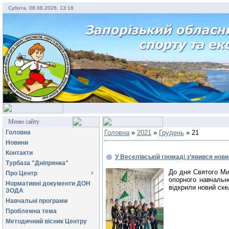
Субота, 08.08.2026, 13:18
Меню сайту
Головна
Головна
»
2021
»
Грудень
»
21
Новини
Контакти
У Веселівській громаді з’явився нов
Турбаза "Дніпрянка"
До дня Святого Мик
Про Центр
опорного навчальн
Нормативні документи ДОН
відкрили новий ск
ЗОДА
Навчальні програми
Проблемна тема
Методичний вісник Центру