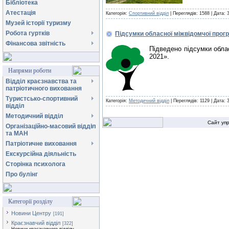
Бібліотека
Атестація
Категорія:
Спортивний відділ
| Переглядів: 1588 |
Дата:
Музей історії туризму
Робота гуртків
Підсумки обласної міжвідомчої прогр
Фінансова звітність
Підведено підсумки облас
2021».
Напрями роботи
Відділ краєзнавства та
патріотичного виховання
Туристсько-спортивний
Категорія:
Методичний відділ
| Переглядів: 1129 |
Дата:
відділ
Методичний відділ
Сайт уп
Організаційно-масовий відділ
та МАН
Патріотичне виховання
Екскурсійна діяльність
Сторінка психолога
Про булінг
Категорії розділу
Новини Центру
[191]
Краєзнавчий відділ
[322]