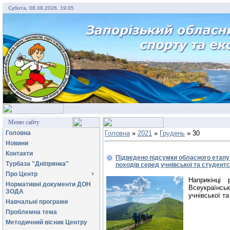
Субота, 08.08.2026, 19:05
Меню сайту
Головна
Головна
»
2021
»
Грудень
»
30
Новини
Контакти
Підведено підсумки обласного етапу
Турбаза "Дніпрянка"
походів серед учнівської та студентс
Про Центр
Наприкінці
Нормативні документи ДОН
Всеукраїнськ
ЗОДА
учнівської т
Навчальні програми
Проблемна тема
Методичний вісник Центру