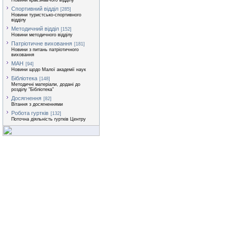
Новини краєзнавчого відділу
Спортивний відділ
[285]
Новини туристсько-спортивного
відділу
Методичний відділ
[152]
Новини методичного відділу
Патріотичне виховання
[181]
Новини з питань патріотичного
виховання
МАН
[94]
Новини щодо Малої академії наук
Бібліотека
[148]
Методичні матеріали, додані до
розділу "Бібліотека"
Досягнення
[82]
Вітання з досягненнями
Робота гуртків
[132]
Поточна діяльність гуртків Центру