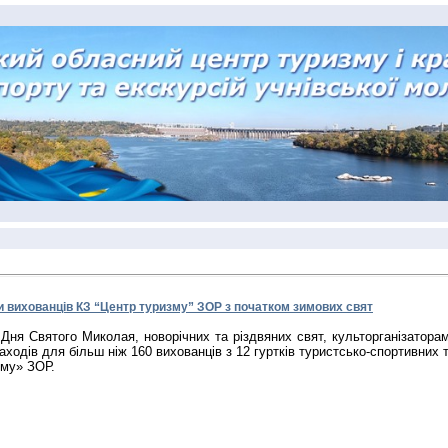
и вихованців КЗ “Центр туризму” ЗОР з початком зимових свят
Дня Святого Миколая, новорічних та різдвяних свят, культорганізатор
аходів для більш ніж 160 вихованців з 12 гуртків туристсько-спортивних 
зму» ЗОР.