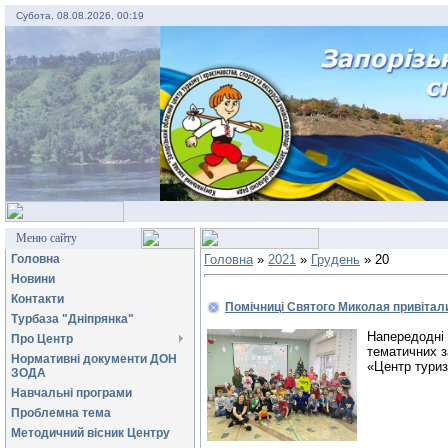
Субота, 08.08.2026, 00:19
Меню сайту
Головна
Головна
»
2021
»
Грудень
»
20
Новини
Контакти
Помічниці Святого Миколая привітал
Турбаза "Дніпрянка"
Напередодні 
Про Центр
тематичних з
Нормативні документи ДОН
«Центр тури
ЗОДА
Навчальні програми
Проблемна тема
Методичний вісник Центру