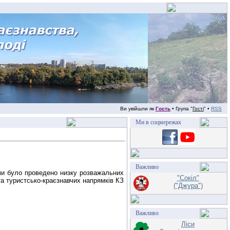
Ви увійшли як
Гость
• Група "
Гості
" •
RSS
Ми в соцмережах
Важливо
ами було проведено низку розважальних
"Сокіл"
та туристсько-краєзнавчих напрямків КЗ
("Джура")
Важливо
Ліси