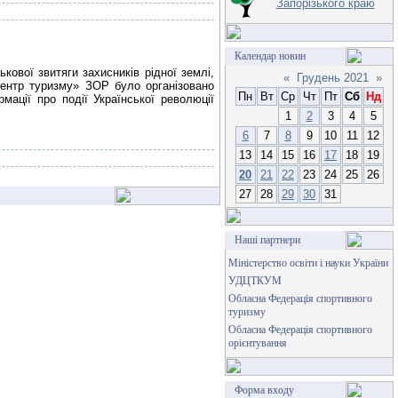
Запорізького краю
Календар новин
кової звитяги захисників рідної землі,
«
Грудень 2021
»
Центр туризму» ЗОР було організовано
Пн
Вт
Ср
Чт
Пт
Сб
Нд
ації про події Української революції
1
2
3
4
5
6
7
8
9
10
11
12
13
14
15
16
17
18
19
20
21
22
23
24
25
26
27
28
29
30
31
Наші партнери
Міністерство освіти і науки України
УДЦТКУМ
Обласна Федерація спортивного
туризму
Обласна Федерація спортивного
орієнтування
Форма входу