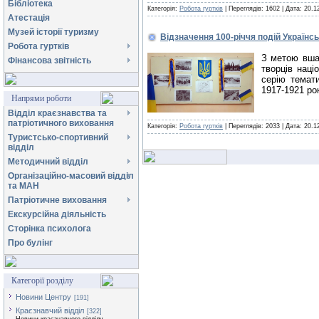
Бібліотека
Категорія:
Робота гуртків
| Переглядів: 1602 |
Дата:
20.1
Атестація
Музей історії туризму
Відзначення 100-річчя подій Українсь
Робота гуртків
З метою вшан
Фінансова звітність
творців наці
серію темати
1917-1921 рок
Напрями роботи
Відділ краєзнавства та
патріотичного виховання
Категорія:
Робота гуртків
| Переглядів: 2033 |
Дата:
20.1
Туристсько-спортивний
відділ
Методичний відділ
Організаційно-масовий відділ
та МАН
Патріотичне виховання
Екскурсійна діяльність
Сторінка психолога
Про булінг
Категорії розділу
Новини Центру
[191]
Краєзнавчий відділ
[322]