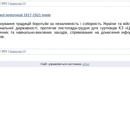
2.2021
|
Коментарі (0)
кої революції 1917-1921 років
ування традицій боротьби за незалежність і соборність України та війсь
ональної державності, протягом листопада-грудня для гуртківців КЗ «
чних та навчально-виховних заходів, спрямованих на донесення інформ
ів.
2.2021
|
Коментарі (0)
Сайт управляється системою
uCoz