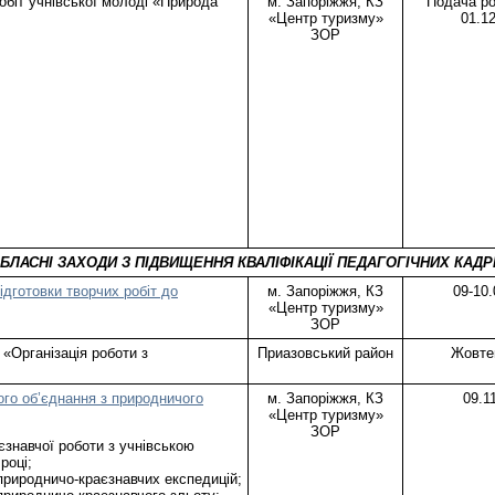
біт учнівської молоді «Природа
м. Запоріжжя, КЗ
Подача ро
«Центр туризму»
01.1
ЗОР
БЛАСНІ ЗАХОДИ З ПІДВИЩЕННЯ КВАЛІФІКАЦІЇ ПЕДАГОГІЧНИХ КАДР
дготовки творчих робіт до
м. Запоріжжя, КЗ
09-10.
«Центр туризму»
ЗОР
«Організація роботи з
Приазовський район
Жовте
го об’єднання з природничого
м. Запоріжжя, КЗ
09.1
«Центр туризму»
ЗОР
знавчої роботи з учнівською
році;
природничо-краєзнавчих експедицій;