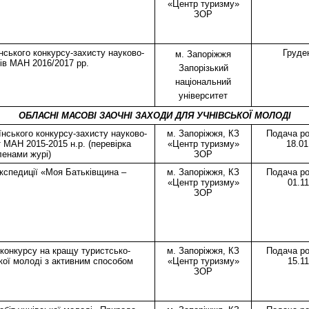
«Центр туризму»
ЗОР
нського конкурсу-захисту науково-
Груде
м. Запоріжжя
нів МАН 2016/2017 рр.
Запорізький
національний
університет
ОБЛАСНІ МАСОВІ ЗАОЧНІ ЗАХОДИ ДЛЯ УЧНІВСЬКОЇ МОЛОДІ
їнського конкурсу-захисту науково-
м. Запоріжжя, КЗ
Подача ро
 МАН 2015-2015 н.р. (перевірка
«Центр туризму»
18.0
ленами журі)
ЗОР
кспедиції «Моя Батьківщина –
м. Запоріжжя, КЗ
Подача ро
«Центр туризму»
01.1
ЗОР
конкурсу на кращу туристсько-
м. Запоріжжя, КЗ
Подача ро
кої молоді з активним способом
«Центр туризму»
15.1
ЗОР