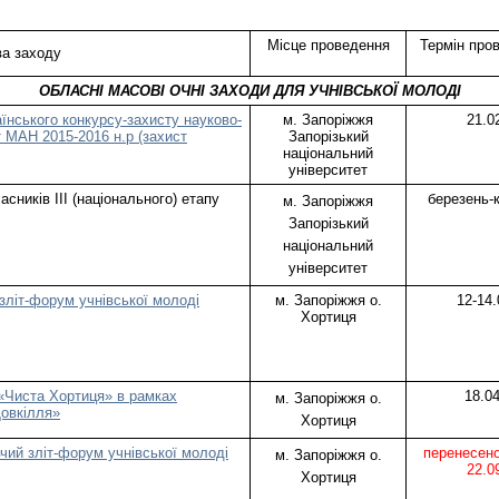
Місце проведення
Термін про
ва заходу
ОБЛАСНІ МАСОВІ ОЧНІ ЗАХОДИ ДЛЯ УЧНІВСЬКОЇ МОЛОДІ
аїнського конкурсу-захисту науково-
м. Запоріжжя
21.0
т МАН 2015-2016 н.р (захист
Запорізький
національний
університет
ників ІІІ (національного) етапу
березень-к
м. Запоріжжя
Запорізький
національний
університет
зліт-форум учнівської молоді
м. Запоріжжя о.
12-14.
Хортиця
 «Чиста Хортиця» в рамках
18.04
м. Запоріжжя о.
Довкілля»
Хортиця
чий зліт-форум учнівської молоді
перенесено
м. Запоріжжя о.
22.0
Хортиця