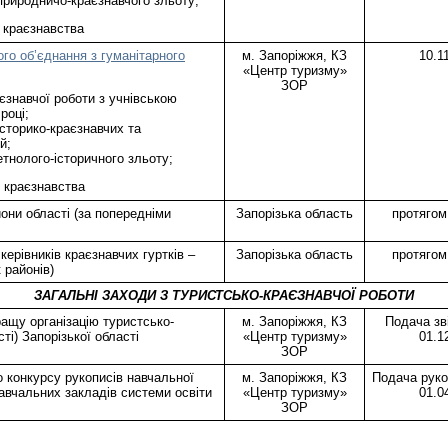
природничо-краєзнавчого зльоту;
 краєзнавства
го об’єднання з гуманітарного
м. Запоріжжя, КЗ
10.1
«Центр туризму»
ЗОР
єзнавчої роботи з учнівською
році;
історико-краєзнавчих та
й;
етнолого-історичного зльоту;
о краєзнавства
йони області (за попередніми
Запорізька область
протягом
керівників краєзнавчих гуртків –
Запорізька область
протягом
к районів)
ЗАГАЛЬНІ ЗАХОДИ З ТУРИСТСЬКО-КРАЄЗНАВЧОЇ РОБОТИ
ащу організацію туристсько-
м. Запоріжжя, КЗ
Подача зві
сті) Запорізької області
«Центр туризму»
01.1
ЗОР
 конкурсу рукописів навчальної
м. Запоріжжя, КЗ
Подача руко
авчальних закладів системи освіти
«Центр туризму»
01.0
ЗОР