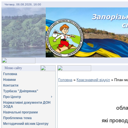
Четвер, 06.08.2026, 16:00
Меню сайту
Головна
Новини
Головна
»
Краєзнавчий відділ
» План ма
Контакти
Турбаза "Дніпрянка"
Про Центр
Нормативні документи ДОН
ЗОДА
обла
Навчальні програми
Проблемна тема
які прово
Методичний вісник Центру