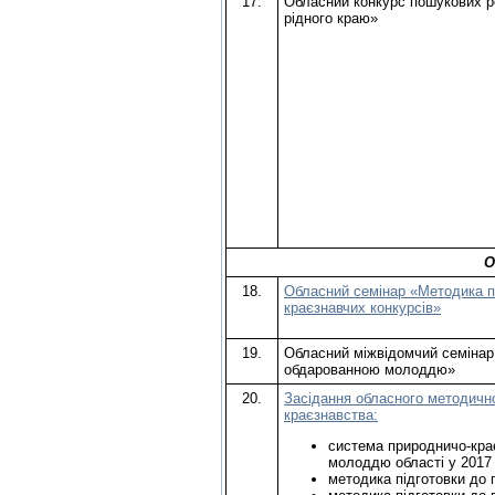
17.
Обласний конкурс пошукових ро
рідного краю»
О
18.
Обласний семінар «Методика пі
краєзнавчих конкурсів»
19.
Обласний міжвідомчий семінар 
обдарованною молоддю»
20.
Засідання обласного методично
краєзнавства:
система природничо-крає
молоддю області у 2017 
методика підготовки до 