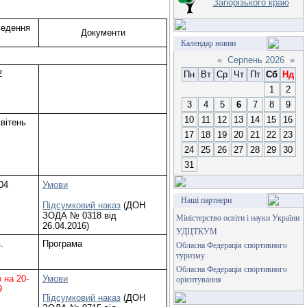
Запорізького краю
ведення
Документи
Календар новин
«
Серпень 2026
»
2
Пн
Вт
Ср
Чт
Пт
Сб
Нд
1
2
3
4
5
6
7
8
9
10
11
12
13
14
15
16
вітень
17
18
19
20
21
22
23
24
25
26
27
28
29
30
31
04
Умови
Наші партнери
Підсумковий наказ
(ДОН
ЗОДА № 0318 від
Міністерство освіти і науки України
26.04.2016)
УДЦТКУМ
.
Програма
Обласна Федерація спортивного
туризму
Обласна Федерація спортивного
 на 20-
Умови
орієнтування
9
Підсумковий наказ
(ДОН