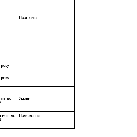
1
Програма
 року
 року
тів до
Умови
2
писів до
Положення
4