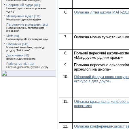
Новини краєзнавчого відділу
Спортивний відділ
[285]
Новини туристсько-спортивного
відділу
6.
Обласна літня школа МАН-2016 
Методичний відділ
[152]
Новини методичного відділу
Патріотичне виховання
[181]
Новини з питань патріотичного
виховання
МАН
[94]
7.
Обласна мовна туристська шко
Новини щодо Малої академії наук
Бібліотека
[148]
Методичні матеріали, додані до
розділу "Бібліотека"
8.
Польові пересувні школи-експе
Досягнення
[82]
«Мандруємо рідним краєм»
Вітання з досягненнями
Робота гуртків
[132]
9.
Польова пересувна археологіч
Поточна діяльність гуртків Центру
археологічна школа»
10.
Обласний форум юних екскурсо
екскурсія для друга»
11.
Обласна краєзнавча конференці
порогами»
12.
Обласна конференція-захист зв