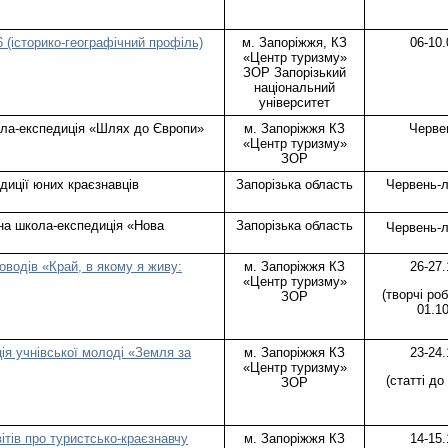
(історико-географічний профіль)
м. Запоріжжя, КЗ
06-10.
«Центр туризму»
ЗОР Запорізький
національний
університет
ла-експедиція «Шлях до Європи»
м. Запоріжжя КЗ
Черве
«Центр туризму»
ЗОР
диції юних краєзнавців
Запорізька область
Червень-
на школа-експедиція «Нова
Запорізька область
Червень-
водів «Край, в якому я живу:
м. Запоріжжя КЗ
26-27.
«Центр туризму»
(творчі ро
ЗОР
01.10
я учнівської молоді «Земля за
м. Запоріжжя КЗ
23-24.
«Центр туризму»
(статті до
ЗОР
ітів про туристсько-краєзнавчу
м. Запоріжжя КЗ
14-15.