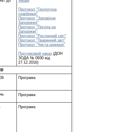
біт до
Умови
2
Протокол "Геологічна
скарбниця"
Протокол "Заповідне
Запоріжжя"
Протокол "Погода на
Запоріжжі"
Протокол "Рослинний світ"
Протокол "Тваринний звіт"
Протокол "Чиста криниця"
Підсумковий наказ
(ДОН
ЗОДА № 0930 від
27.12.2016)
ІВ
09
Програма
нь
Програма
1
Програма