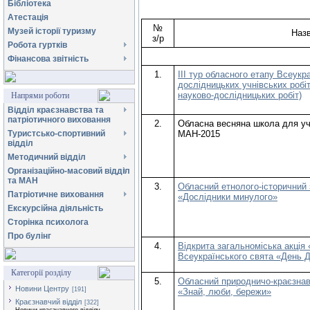
Бібліотека
Атестація
№
Музей історії туризму
Наз
з/р
Робота гуртків
Фінансова звітність
1.
ІІІ тур обласного етапу Всеукр
дослідницьких учнівських робі
науково-дослідницьких робіт)
Напрями роботи
Відділ краєзнавства та
патріотичного виховання
2.
Обласна весняна школа для учас
МАН-2015
Туристсько-спортивний
відділ
Методичний відділ
Організаційно-масовий відділ
та МАН
3.
Обласний етнолого-історичний 
Патріотичне виховання
«Дослідники минулого»
Екскурсійна діяльність
Сторінка психолога
Про булінг
4.
Відкрита загальноміська акція
Всеукраїнського свята «День 
Категорії розділу
5.
Обласний природничо-краєзнав
Новини Центру
[191]
«Знай, люби, бережи»
Краєзнавчий відділ
[322]