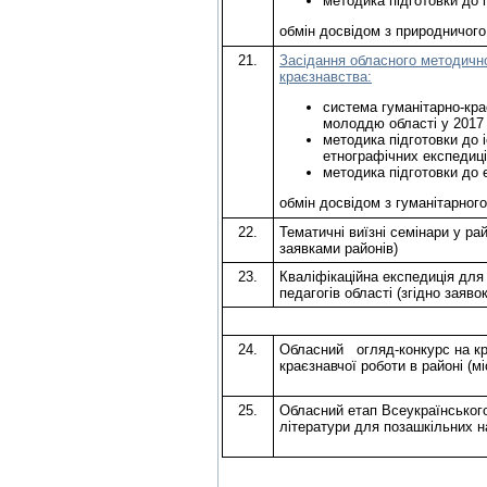
методика підготовки до 
обмін досвідом з природничого
21.
Засідання обласного методично
краєзнавства:
система гуманітарно-кра
молоддю області у 2017 
методика підготовки до 
етнографічних експедиці
методика підготовки до 
обмін досвідом з гуманітарног
22.
Тематичні виїзні семінари у ра
заявками районів)
23.
Кваліфікаційна експедиція для 
педагогів області (згідно заяво
24.
Обласний огляд-конкурс на кр
краєзнавчої роботи в районі (мі
25.
Обласний етап Всеукраїнського
літератури для позашкільних н