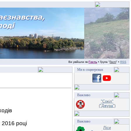
Ви увійшли як
Гость
• Група "
Гості
" •
RSS
Ми в соцмережах
Важливо
"Сокіл"
("Джура")
ходів
Важливо
 2016 році
Ліси