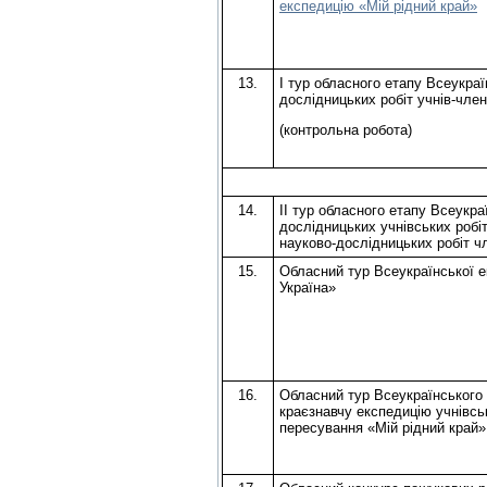
експедицію «Мій рідний край»
13.
І тур обласного етапу Всеукраї
дослідницьких робіт учнів-чле
(контрольна робота)
14.
ІІ тур обласного етапу Всеукра
дослідницьких учнівських робіт
науково-дослідницьких робіт ч
15.
Обласний тур Всеукраїнської е
Україна»
16.
Обласний тур Всеукраїнського 
краєзнавчу експедицію учнівсь
пересування «Мій рідний край»