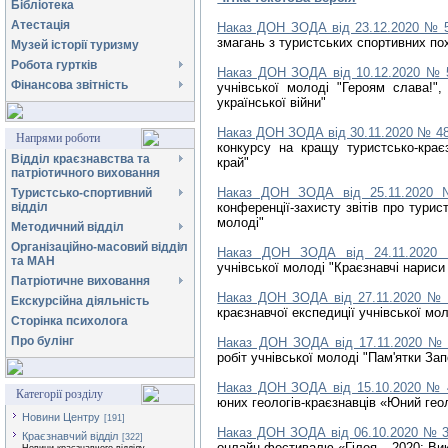
Бібліотека
Атестація
Наказ ДОН ЗОДА від 23.12.2020 № 
змагань з туристських спортивних пох
Музей історії туризму
Робота гуртків
Наказ ДОН ЗОДА від 10.12.2020 № 
Фінансова звітність
учнівської молоді "Героям слава!"
української війни"
Наказ ДОН ЗОДА від 30.11.2020 № 4
Напрями роботи
конкурсу на кращу туристсько-крає
Відділ краєзнавства та
край"
патріотичного виховання
Наказ ДОН ЗОДА від 25.11.2020
Туристсько-спортивний
відділ
конференції-захисту звітів про турис
молоді"
Методичний відділ
Організаційно-масовий відділ
Наказ ДОН ЗОДА від 24.11.202
та МАН
учнівської молоді "Краєзнавчі нариси
Патріотичне виховання
Наказ ДОН ЗОДА від 27.11.2020 № 
Екскурсійна діяльність
краєзнавчої експедиції учнівської мо
Сторінка психолога
Про булінг
Наказ ДОН ЗОДА від 17.11.2020 №
робіт учнівської молоді "Пам'ятки Зап
Наказ ДОН ЗОДА від 15.10.2020 № 
Категорії розділу
юних геологів-краєзнавців «Юний гео
Новини Центру
[191]
Наказ ДОН ЗОДА від 06.10.2020 № 
Краєзнавчий відділ
[322]
онлайн-фестивалю «Гілея – 2020: Ви