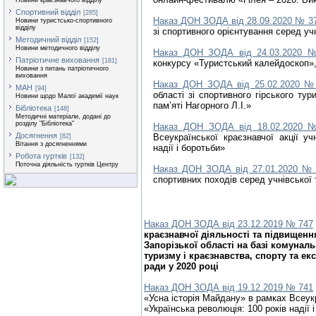
Новини краєзнавчого відділу
Спортивний відділ
[285]
Наказ ДОН ЗОДА від 28.09.2020 № 3
Новини туристсько-спортивного
відділу
зі спортивного орієнтування серед уч
Методичний відділ
[152]
Новини методичного відділу
Наказ ДОН ЗОДА від 24.03.2020 
Патріотичне виховання
[181]
конкурсу «Туристський калейдоскоп»,
Новини з питань патріотичного
виховання
Наказ ДОН ЗОДА від 25.02.2020 №
МАН
[94]
області зі спортивного гірського ту
Новини щодо Малої академії наук
пам’яті Нагорного Л.І.»
Бібліотека
[148]
Методичні матеріали, додані до
розділу "Бібліотека"
Наказ ДОН ЗОДА від 18.02.2020 
Досягнення
Всеукраїнської краєзнавчої акції уч
[82]
Вітання з досягненнями
надії і боротьби»
Робота гуртків
[132]
Поточна діяльність гуртків Центру
Наказ ДОН ЗОДА від 27.01.2020 №
спортивних походів серед учнівської 
Наказ ДОН ЗОДА від 23.12.2019 № 747
краєзнавчої діяльності та підвищення
Запорізької області на базі комунал
туризму і краєзнавства, спорту та ек
ради у 2020 році
Наказ ДОН ЗОДА від 19.12.2019 № 741
«Усна історія Майдану» в рамках Всеукр
«Українська революція: 100 років надії 