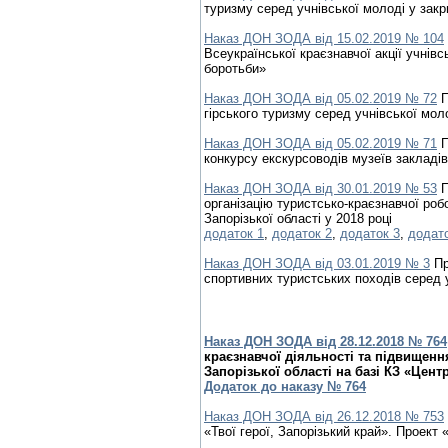
туризму серед учнівської молоді у зак
Наказ ДОН ЗОДА від 15.02.2019 № 104
Всеукраїнської краєзнавчої акції учнівс
боротьби»
Наказ ДОН ЗОДА від 05.02.2019 № 72
П
гірського туризму серед учнівської мол
Наказ ДОН ЗОДА від 05.02.2019 № 71
П
конкурсу екскурсоводів музеїв закладів
Наказ ДОН ЗОДА від 30.01.2019 № 53
П
організацію туристсько-краєзнавчої робот
Запорізької області у 2018 році
додаток 1
,
додаток 2
,
додаток 3
,
додато
Наказ ДОН ЗОДА від 03.01.2019 № 3
Пр
спортивних туристських походів серед у
Наказ ДОН ЗОДА від 28.12.2018 № 764
краєзнавчої діяльності та підвищення
Запорізької області на базі КЗ «Цент
Додаток до наказу № 764
Наказ ДОН ЗОДА від 26.12.2018 № 753
«Твої герої, Запорізький край». Проект 